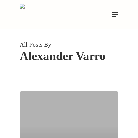
Skip
Menu
to
main
content
All Posts By
Alexander Varro